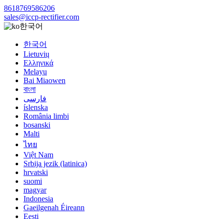
8618769586206
sales@iccp-rectifier.com
한국어
한국어
Lietuvių
Ελληνικά
Melayu
Bai Miaowen
বাংলা
فارسی
íslenska
România limbi
bosanski
Malti
ไทย
Việt Nam
Srbija jezik (latinica)
hrvatski
suomi
magyar
Indonesia
Gaeilgenah Éireann
Eesti