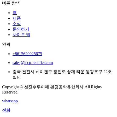
빠른 탐색
홈
제품
소식
문의하기
사이트 맵
연락
+8615620025675
sales@iccp-rectifier.com
중국 천진시 베이첸구 징진로 솽제 타운 동펑즈구 22호
빌딩
Copyright © 천진후루이데 환경공학유한회사 All Rights
Reserved.
whatsapp
전화