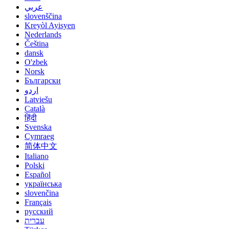
عربي
slovenščina
Kreyòl Ayisyen
Nederlands
Čeština
dansk
O'zbek
Norsk
Български
اردو
Latviešu
Català
हिंदी
Svenska
Cymraeg
简体中文
Italiano
Polski
Español
українська
slovenčina
Français
русский
עברית